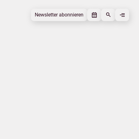
Newsletter abonnieren
Newsletter abonnieren
Beitrag gefällt mir
Autor
Ostseewelle HIT-RADIO Mecklenburg-
Vorpommern
Schlagworte
Tourismusnachrichten
Beitrag teilen
Das könnte Sie interessieren
Experteninterviews
Energiesicherheit
Klimawandel
Weiterbildung
Mobilität
Kur- und Erholungsorte
|
|
Datenschutz
Impressum