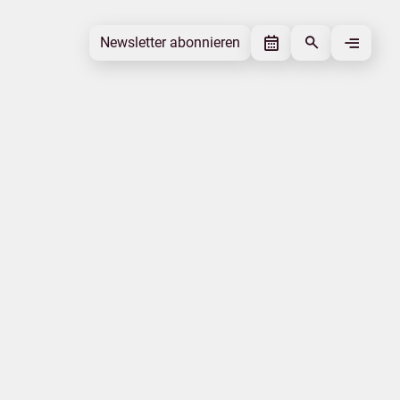
Newsletter abonnieren
Newsletter abonnieren
Beitrag gefällt mir
Autor
MV Tourismus GmbH
Schlagworte
Nachhaltigkeit
Qualität
Beitrag teilen
Das könnte Sie interessieren
Klimawandel
Energiesicherheit
Mobilität
MV-T aktuell
Tourismusakzeptanz
Familie
|
|
Datenschutz
Impressum
Erklärung zur Barrierefreiheit