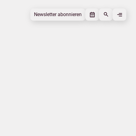
Newsletter abonnieren
Newsletter abonnieren
Beitrag gefällt mir
Autor
MV Tourismus GmbH
Schlagworte
Nachhaltigkeit
Qualität
Beitrag teilen
Das könnte Sie interessieren
Weiterbildung
Kampagnen
Insel Usedom
MV-T aktuell
Mobilität
Neues aus den Regionen
|
|
Datenschutz
Impressum
Erklärung zur Barrierefreiheit