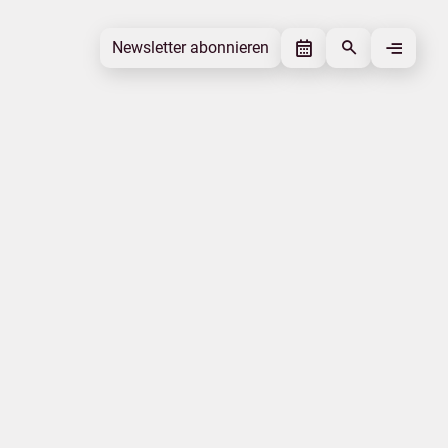
Newsletter abonnieren
Newsletter abonnieren
Beitrag gefällt mir
Autor
Festspiele Mecklenburg-Vorpommern
Schlagworte
Tourismusnachrichten
Genuss und Kultur
Beitrag teilen
Das könnte Sie interessieren
Natur
Camping
Nachhaltigkeit
Genuss und Kultur
Radwandern
Mecklenburgische Ostseeküste
|
|
Datenschutz
Impressum
Erklärung zur Barrierefreiheit