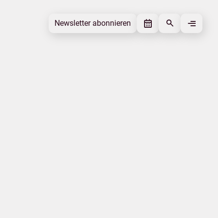
Newsletter abonnieren
Newsletter abonnieren
Beitrag gefällt mir
Autor
Pressestelle Tourismusverband
Mecklenburg-Vorpommern
Schlagworte
MV-T aktuell
Beitrag teilen
Das könnte Sie interessieren
Mobilität
Corona-Virus
Internationales
Statistik
Nachhaltigkeit
Wandern
|
|
Datenschutz
Impressum
Erklärung zur Barrierefreiheit