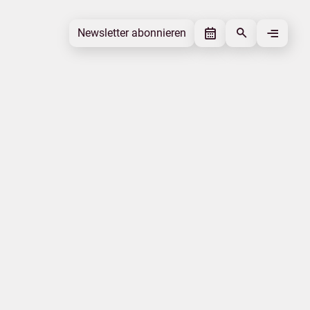
Newsletter abonnieren
Newsletter abonnieren
Beitrag gefällt mir
Autor
Tourismusverband Mecklenburg-
Vorpommern
Schlagworte
Qualität
Corona-Virus
Beitrag teilen
Das könnte Sie interessieren
Mecklenburg-Schwerin
Wassersport
Familie
Vorpommern
Messen
Wandern
|
|
Datenschutz
Impressum
Erklärung zur Barrierefreiheit