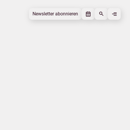
Newsletter abonnieren
Newsletter abonnieren
Beitrag gefällt mir
Autor
MV Tourismus GmbH
Schlagworte
Nachhaltigkeit
Qualität
Radwandern
Beitrag teilen
Das könnte Sie interessieren
Jobs
Familie
Ausbildung
Insel Rügen
Natur
Landestourismuskonzeption
|
|
Datenschutz
Impressum
Erklärung zur Barrierefreiheit