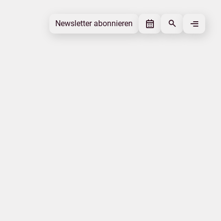
Newsletter abonnieren
Newsletter abonnieren
Beitrag gefällt mir
Autor
Tourismusverband Mecklenburg-
Vorpommern
Schlagworte
Statistik
Beitrag teilen
Das könnte Sie interessieren
Veranstaltung
Messen
Experteninterviews
Landurlaub
Fischland-Darß-Zingst
Kur- und Erholungsorte
|
|
Datenschutz
Impressum