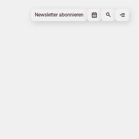
Newsletter abonnieren
Newsletter abonnieren
Beitrag gefällt mir
Autor
Der Mittelstand BVMW e. V.
Schlagworte
Qualität
Veranstaltung
Genuss und Kultur
Beitrag teilen
Das könnte Sie interessieren
Messen
Corona-Virus
Mecklenburgische Ostseeküste
Klimawandel
Statistik
Tourismuspreise
|
|
Datenschutz
Impressum
Erklärung zur Barrierefreiheit