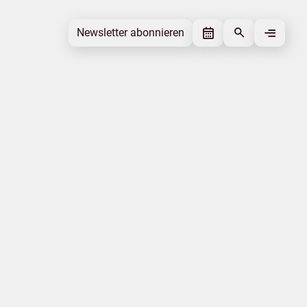
Newsletter abonnieren
Newsletter abonnieren
Beitrag gefällt mir
Autor
Tourismusverband Mecklenburg-
Vorpommern
Schlagworte
Barrierefreiheit
Beitrag teilen
Das könnte Sie interessieren
Digitalisierung
Natur
Statistik
Jobs
Klimawandel
Mecklenburgische Ostseeküste
|
|
Datenschutz
Impressum
Erklärung zur Barrierefreiheit