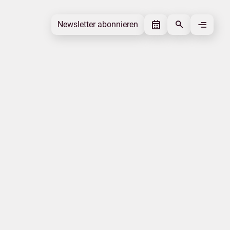
Newsletter abonnieren
Newsletter abonnieren
Beitrag gefällt mir
Autor
Tourismusverband Mecklenburg-
Vorpommern
Schlagworte
Natur
Beitrag teilen
Das könnte Sie interessieren
Internationales
Ausbildung
Klimaschutz
Genuss und Kultur
Tourismusgesetz
Barrierefreiheit
|
|
Datenschutz
Impressum