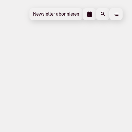
Newsletter abonnieren
Newsletter abonnieren
Beitrag gefällt mir
Autor
Tourismusverband Mecklenburg-
Vorpommern
Schlagworte
Corona-Virus
Beitrag teilen
Das könnte Sie interessieren
Wassersport
Energiesicherheit
Tourismusgesetz
Barrierefreiheit
Veranstaltung
Statistik
|
|
Datenschutz
Impressum