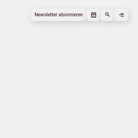
Newsletter abonnieren
Newsletter abonnieren
Beitrag gefällt mir
Autor
Ministerium für Wirtschaft, Arbeit und
Gesundheit
Beitrag teilen
|
|
Datenschutz
Impressum
Erklärung zur Barrierefreiheit