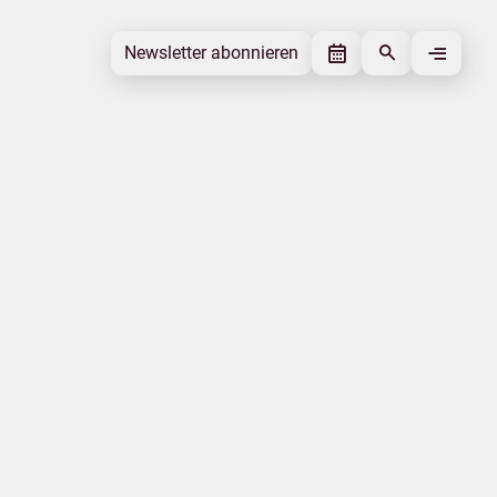
Newsletter abonnieren
Newsletter abonnieren
Beitrag gefällt mir
Autor
Tourismusverband Mecklenburg-
Vorpommern
Schlagworte
Nachhaltigkeit
Beitrag teilen
Das könnte Sie interessieren
Barrierefreiheit
Vorpommern
Natur
Tourismuspreise
Veranstaltung
Gesundheit
|
|
Datenschutz
Impressum
Erklärung zur Barrierefreiheit