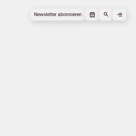
Newsletter abonnieren
Newsletter abonnieren
Beitrag gefällt mir
Autor
RSS Feed
www.deutschertourismusverband.de
Schlagworte
Corona-Virus
Beitrag teilen
Das könnte Sie interessieren
Mecklenburgische Ostseeküste
Familie
Landestourismuskonzeption
Insel Usedom
Energiesicherheit
Wassersport
|
|
Datenschutz
Impressum