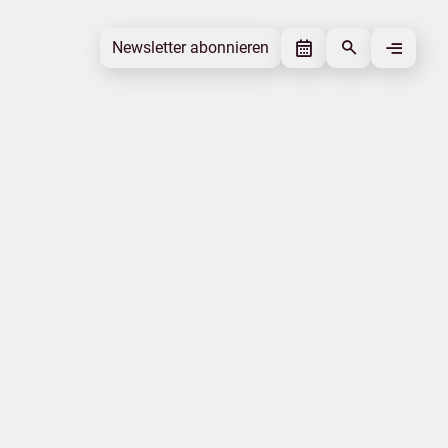
Newsletter abonnieren
Newsletter abonnieren
Beitrag gefällt mir
Autor
Verband Mecklenburgischer
Ostseebäder
Schlagworte
Tourismusakzeptanz
Mecklenburgische Ostseeküste
Beitrag teilen
Das könnte Sie interessieren
Praktika
Corona-Virus
Qualität
Camping
Pferdetourismus
Wandern
|
|
Datenschutz
Impressum